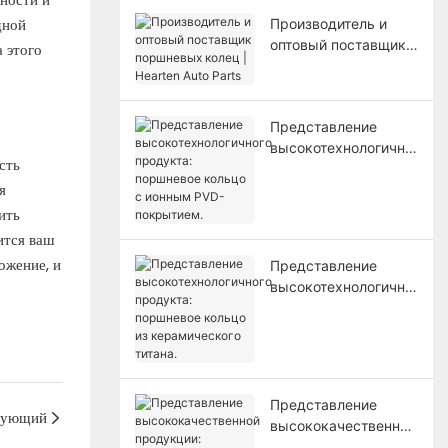
дной
Производитель и
оптовый поставщик
 этого
поршневых колец |
Hearten Auto Parts
Представление
высокотехнологично
сть
го продукта:
я
поршневое кольцо с
ионным PVD-
ить
покрытием.
ится ваш
ожение, и
Представление
высокотехнологично
го продукта:
поршневое кольцо из
керамического
титана.
Представление
дующий
высококачественной
продукции: