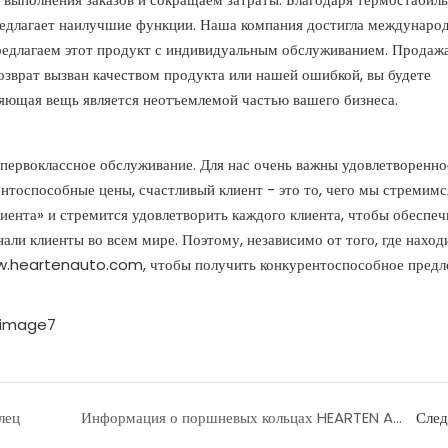
редлагает наилучшие функции. Наша компания достигла междунаро
предлагаем этот продукт с индивидуальным обслуживанием. Продажа
возврат вызван качеством продукта или нашей ошибкой, вы будете
ляющая вещь является неотъемлемой частью вашего бизнеса.
 первоклассное обслуживание. Для нас очень важны удовлетворенно
нтоспособные цены, счастливый клиент - это то, чего мы стремимс
иента» и стремится удовлетворить каждого клиента, чтобы обеспеч
али клиенты во всем мире. Поэтому, независимо от того, где наход
www.heartenauto.com, чтобы получить конкурентоспособное предл
лец
Информация о поршневых кольцах HEARTEN AUTO PARTS CKS
Сле