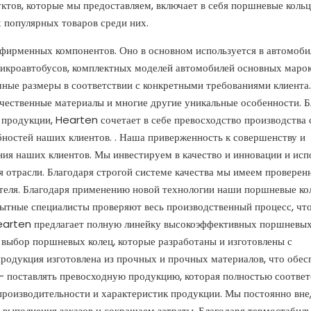
ктов, которые мы предоставляем, включает в себя поршневые кольц
х популярных товаров среди них.
 фирменных компонентов. Оно в основном используется в автомоб
икроавтобусов, комплектных моделей автомобилей основных марок
чные размеры в соответствии с конкретными требованиями клиента.
ачественные материалы и многие другие уникальные особенности. Б
 продукции, Hearten сочетает в себе превосходство производства 
ностей наших клиентов. . Наша приверженность к совершенству и
ия наших клиентов. Мы инвестируем в качество и инновации и исп
я отрасли. Благодаря строгой системе качества мы имеем провере
теля. Благодаря применению новой технологии наши поршневые ко
ытные специалисты проверяют весь производственный процесс, чт
Hearten предлагает полную линейку высокоэффективных поршневых
 выбор поршневых колец, которые разработаны и изготовлены с
одукция изготовлена ​​из прочных и прочных материалов, что обес
— поставлять превосходную продукцию, которая полностью соответ
производительности и характеристик продукции. Мы постоянно вн
выполнения заказов и сокращаем затраты. Благодаря термостабиль