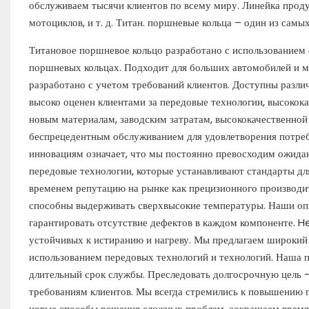
обслуживаем тысячи клиентов по всему миру. Линейка проду
мотоциклов, и т. д. Титан. поршневые кольца – один из самы
Титановое поршневое кольцо разработано с использованием
поршневых кольцах. Подходит для больших автомобилей и м
разработано с учетом требований клиентов. Доступны разли
высоко оценен клиентами за передовые технологии, высокок
новым материалам, заводским затратам, высококачественной
беспрецедентным обслуживанием для удовлетворения потреб
инновациям означает, что мы постоянно превосходим ожидан
передовые технологии, которые устанавливают стандарты дл
временем репутацию на рынке как прецизионного производи
способны выдерживать сверхвысокие температуры. Наши оп
гарантировать отсутствие дефектов в каждом компоненте. 
устойчивых к истиранию и нагреву. Мы предлагаем широкий
использованием передовых технологий и технологий. Наша пр
длительный срок службы. Преследовать долгосрочную цель 
требованиям клиентов. Мы всегда стремились к повышению 
новые способы решения сложных проблем, сокращаем время 