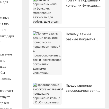
Три типа поршневых
а для
колец: их функции,
материалы и
важность для
ильных
работы двигателя.
. Оно
 .Он
Почему важны
лагодаря
разные покрытия
с
поверхности
поршневых колец? 4
ользуем
профессиональных
технических обзора
нную
покрытий с данными
льца
испытаний.
обы
 колец,
Представление
печивает
высококачественной
продукции:
ствует
поршневые кольца с
едряем
DLC-покрытием.
ности и