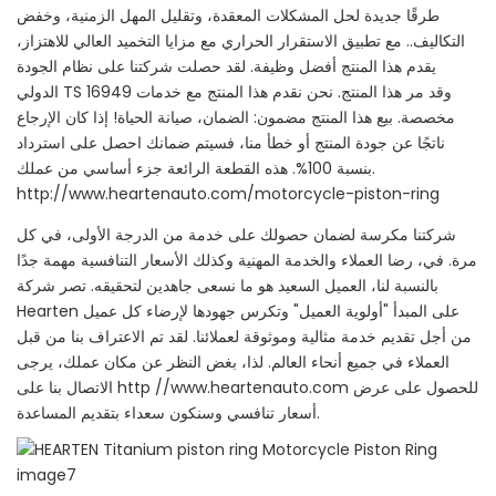
طرقًا جديدة لحل المشكلات المعقدة، وتقليل المهل الزمنية، وخفض
التكاليف.. مع تطبيق الاستقرار الحراري مع مزايا التخميد العالي للاهتزاز،
يقدم هذا المنتج أفضل وظيفة. لقد حصلت شركتنا على نظام الجودة
الدولي TS 16949 وقد مر هذا المنتج. نحن نقدم هذا المنتج مع خدمات
مخصصة. بيع هذا المنتج مضمون: الضمان، صيانة الحياة! إذا كان الإرجاع
ناتجًا عن جودة المنتج أو خطأ منا، فسيتم ضمانك احصل على استرداد
بنسبة 100%. هذه القطعة الرائعة جزء أساسي من عملك.
http://www.heartenauto.com/motorcycle-piston-ring
شركتنا مكرسة لضمان حصولك على خدمة من الدرجة الأولى، في كل
مرة. في، رضا العملاء والخدمة المهنية وكذلك الأسعار التنافسية مهمة جدًا
بالنسبة لنا، العميل السعيد هو ما نسعى جاهدين لتحقيقه. تصر شركة
Hearten على المبدأ "أولوية العميل" وتكرس جهودها لإرضاء كل عميل
من أجل تقديم خدمة مثالية وموثوقة لعملائنا. لقد تم الاعتراف بنا من قبل
العملاء في جميع أنحاء العالم. لذا، بغض النظر عن مكان عملك، يرجى
الاتصال بنا على http //www.heartenauto.com للحصول على عرض
أسعار تنافسي وسنكون سعداء بتقديم المساعدة.