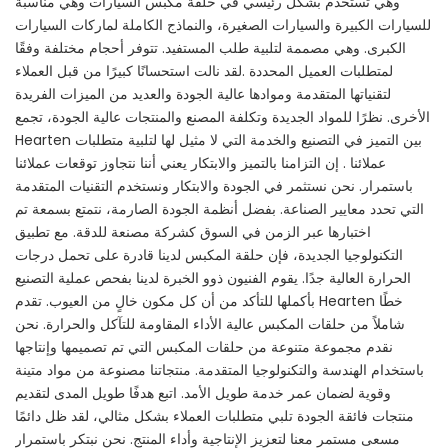
وهي تستخدم بشكل رئيسي في حلقة مكبس السيارات وهي مناسبة
للسيارات الكبيرة والسيارات الصغيرة، والنماذج الكاملة لماركات السيارات
الكبرى. وهي مصممة لتلبية طلب المستفيد. تتوفر أحجام مختلفة وفقًا
لمتطلبات العميل المحددة .لقد نالت استحسانًا كبيرًا من قبل العملاء
لتقنياتها المتقدمة وموادها عالية الجودة والعديد من الميزات الفريدة
الأخرى. نظرًا للمواد الجديدة وتكلفة المصنع والمنتجات عالية الجودة، تجمع
Hearten بين التميز في التصنيع والخدمة التي لا مثيل لها لتلبية متطلبات
عملائنا . إن التزامنا بالتميز والابتكار يعني أننا نتجاوز توقعات عملائنا
باستمرار. نحن نستثمر في الجودة والابتكار ونستخدم التقنيات المتقدمة
التي تحدد معايير الصناعة. بفضل أنظمة الجودة الصارمة، نتمتع بسمعة تم
اختبارها عبر الزمن في السوق كشركة مصنعة للدقة. مع تطبيق
التكنولوجيا الجديدة، فإن حلقة المكبس لدينا قادرة على تحمل درجات
الحرارة العالية جدًا. يقوم الفنيون ذوو الخبرة لدينا بفحص عملية التصنيع
بأكملها للتأكد من أن كل مكون خالٍ من العيوب. تقدم Hearten خطًا
شاملاً من حلقات المكبس عالية الأداء المقاومة للتآكل والحرارة. نحن
نقدم مجموعة متنوعة من حلقات المكبس التي تم تصميمها وإنتاجها
باستخدام الهندسة والتكنولوجيا المتقدمة. منتجاتنا مصنوعة من مواد متينة
وقوية لضمان عمر خدمة طويل الأمد. اتبع هدفًا طويل المدى لتقديم
منتجات فائقة الجودة تلبي متطلبات العملاء بشكل مثالي، لقد ظل دائمًا
مسعى مستمر معنا لتعزيز الإنتاجية وأداء المنتج. نحن نبتكر باستمرار