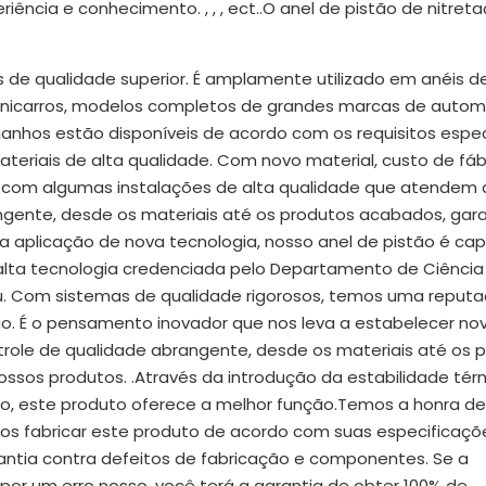
cia e conhecimento. , , , ect..O anel de pistão de nitreta
s de qualidade superior. É amplamente utilizado em anéis d
inicarros, modelos completos de grandes marcas de autom
nhos estão disponíveis de acordo com os requisitos espec
ateriais de alta qualidade. Com novo material, custo de fáb
a com algumas instalações de alta qualidade que atendem 
angente, desde os materiais até os produtos acabados, gar
a aplicação de nova tecnologia, nosso anel de pistão é ca
alta tecnologia credenciada pelo Departamento de Ciência
u. Com sistemas de qualidade rigorosos, temos uma reput
. É o pensamento inovador que nos leva a estabelecer no
ontrole de qualidade abrangente, desde os materiais até os 
ossos produtos. .Através da introdução da estabilidade tér
o, este produto oferece a melhor função.Temos a honra de
s fabricar este produto de acordo com suas especificaçõ
antia contra defeitos de fabricação e componentes. Se a
por um erro nosso, você terá a garantia de obter 100% de