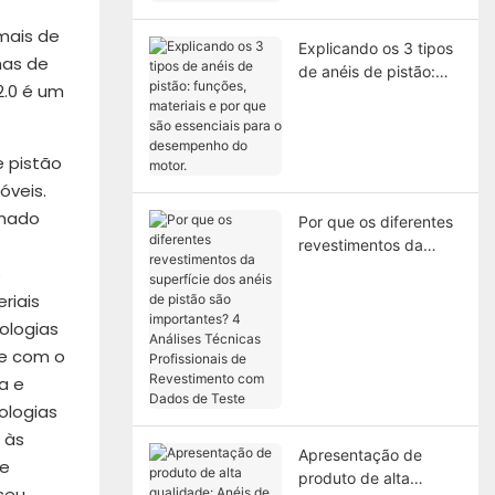
mais de
Explicando os 3 tipos
has de
de anéis de pistão:
2.0 é um
funções, materiais e
por que são
essenciais para o
e pistão
desempenho do
motor.
óveis.
amado
Por que os diferentes
revestimentos da
superfície dos anéis
o
de pistão são
riais
importantes? 4
ologias
Análises Técnicas
de com o
Profissionais de
a e
Revestimento com
Dados de Teste
ologias
 às
Apresentação de
de
produto de alta
seu