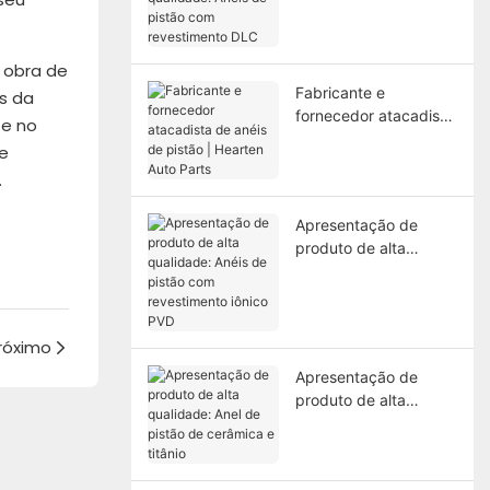
qualidade: Anéis de
pistão com
revestimento DLC
 obra de
Fabricante e
s da
fornecedor atacadista
te no
de anéis de pistão |
 e
Hearten Auto Parts
.
Apresentação de
produto de alta
qualidade: Anéis de
pistão com
revestimento iônico
PVD
róximo
Apresentação de
produto de alta
qualidade: Anel de
pistão de cerâmica e
titânio