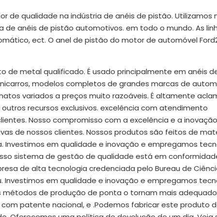
de qualidade na indústria de anéis de pistão. Utilizamos 
 de anéis de pistão automotivos. em todo o mundo. As lin
mático, ect. O anel de pistão do motor de automóvel Ford
to de metal qualificado. É usado principalmente em anéis d
inicarros, modelos completos de grandes marcas de autom
matos variados a preços muito razoáveis. É altamente acl
 outros recursos exclusivos. excelência com atendimento
lientes. Nosso compromisso com a excelência e a inovaçã
as de nossos clientes. Nossos produtos são feitos de mate
doura. Investimos em qualidade e inovação e empregamos tecn
Nosso sistema de gestão de qualidade está em conformida
resa de alta tecnologia credenciada pelo Bureau de Ciênci
u. Investimos em qualidade e inovação e empregamos tecn
.Os métodos de produção de ponta o tornam mais adequado
 com patente nacional, e .Podemos fabricar este produto 
do. Oferecemos uma política de devolução de um dia. Veja 