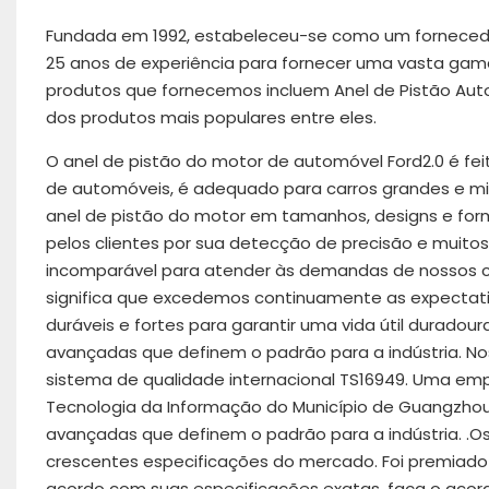
Fundada em 1992, estabeleceu-se como um fornecedor 
25 anos de experiência para fornecer uma vasta gama
produtos que fornecemos incluem Anel de Pistão Auto
dos produtos mais populares entre eles.
O anel de pistão do motor de automóvel Ford2.0 é fei
de automóveis, é adequado para carros grandes e m
anel de pistão do motor em tamanhos, designs e for
pelos clientes por sua detecção de precisão e muitos
incomparável para atender às demandas de nossos c
significa que excedemos continuamente as expectativ
duráveis ​​e fortes para garantir uma vida útil dura
avançadas que definem o padrão para a indústria. 
sistema de qualidade internacional TS16949. Uma emp
Tecnologia da Informação do Município de Guangzho
avançadas que definem o padrão para a indústria. 
crescentes especificações do mercado. Foi premiado
acordo com suas especificações exatas. faça o acor