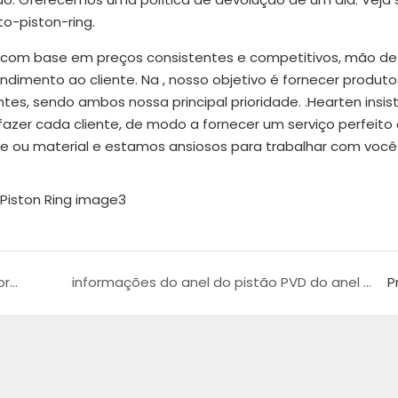
-piston-ring.
 com base em preços consistentes e competitivos, mão de
dimento ao cliente. Na , nosso objetivo é fornecer produto
ntes, sendo ambos nossa principal prioridade. .Hearten insis
isfazer cada cliente, de modo a fornecer um serviço perfeito
de ou material e estamos ansiosos para trabalhar com você
O guia dos grandes anéis de pistão para motores automotivos e diesel Honda2.43
informações do anel do pistão PVD do anel do motor da motocicleta1
P