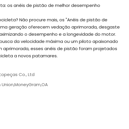
leta: os anéis de pistão de melhor desempenho
cicleta? Não procure mais, os "Anéis de pistão de
tima geração oferecem vedação aprimorada, desgaste
 maximizando o desempenho e a longevidade do motor.
m busca da velocidade máxima ou um piloto apaixonado
m aprimorada, esses anéis de pistão foram projetados
icleta a novos patamares.
opeças Co., Ltd
rn Union,MoneyGram,OA