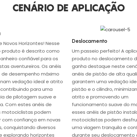
CENÁRIO DE APLICAÇÃO
a
Deslocamento
e Novos Horizontes! Nesse
o produto é descrito como
Um passeio perfeito! A apli
nheiro confiável para os
produto no deslocamento di
stas aventureiros. Os anéis
ganha destaque neste cenár
o de desempenho máximo
anéis de pistão de alta qua
nam vedação ideal e atrito
garantem uma vedação idea
 contribuindo para uma
pistão e o cilindro, minimiza
cia de pilotagem suave e
atrito e promovendo um
va. Com estes anéis de
funcionamento suave do m
os motociclistas podem
esses anéis de pistão instal
 com confiança em novas
motociclistas podem desfru
, conquistando diversos
uma viagem tranquila e con
e explorando horizontes
durante seu deslocamento d