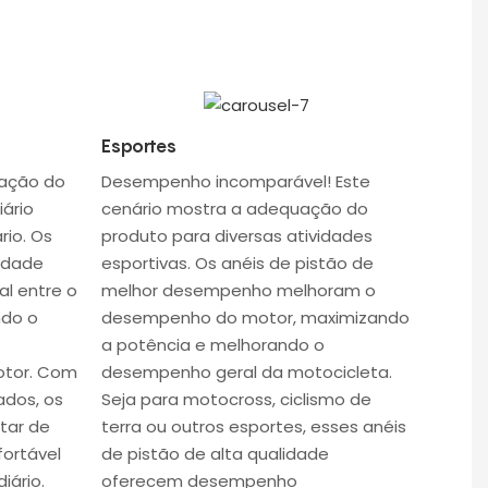
Esportes
cação do
Desempenho incomparável! Este
ário
cenário mostra a adequação do
io. Os
produto para diversas atividades
lidade
esportivas. Os anéis de pistão de
l entre o
melhor desempenho melhoram o
ndo o
desempenho do motor, maximizando
a potência e melhorando o
otor. Com
desempenho geral da motocicleta.
ados, os
Seja para motocross, ciclismo de
tar de
terra ou outros esportes, esses anéis
fortável
de pistão de alta qualidade
iário.
oferecem desempenho