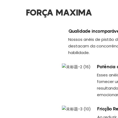
FORÇA MAXIMA
Qualidade incomparáve
Nossos anéis de pistão 
destacam da concorrênci
habilidade.
Potência
Esses anéi
fornecer u
resultand
emocionan
Fricção R
Ao reduzir 