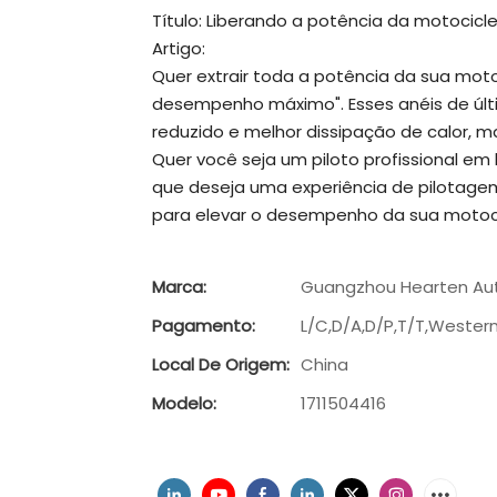
Título: Liberando a potência da motocic
Artigo:
Quer extrair toda a potência da sua moto
desempenho máximo". Esses anéis de úl
reduzido e melhor dissipação de calor,
Quer você seja um piloto profissional e
que deseja uma experiência de pilotage
para elevar o desempenho da sua motoc
Marca:
Guangzhou Hearten Aut
Pagamento:
L/C,D/A,D/P,T/T,Weste
Local De Origem:
China
Modelo:
1711504416