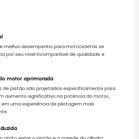
l
de melhor desempenho para motocicletas se
a por seu nível incomparável de qualidade e
 do motor aprimorada
s de pistão são projetados especificamente para
m aumento significativo na potência do motor,
o em uma experiência de pilotagem mais
te.
eduzida
o atrito entre o pistão e a parede do cilindro,