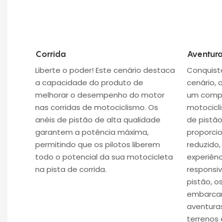
Corrida
Aventur
Liberte o poder! Este cenário destaca
Conquist
a capacidade do produto de
cenário, 
melhorar o desempenho do motor
um compa
nas corridas de motociclismo. Os
motocicli
anéis de pistão de alta qualidade
de pistã
garantem a potência máxima,
proporcio
permitindo que os pilotos liberem
reduzido,
todo o potencial da sua motocicleta
experiên
na pista de corrida.
responsi
pistão, 
embarcar
aventuras
terrenos 