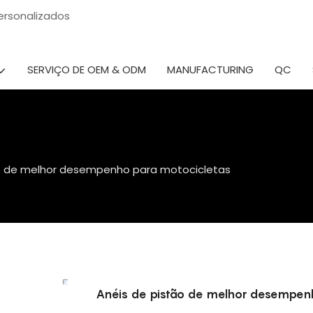
 personalizados
SERVIÇO DE OEM & ODM
MANUFACTURING
QC
ão de melhor desempenho para motocicletas
Anéis de pistão de melhor desempenh