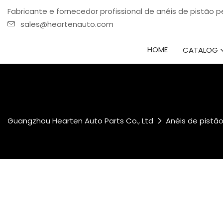
Fabricante e fornecedor profissional de anéis de pistão
sales@heartenauto.com
HOME
CATALOG
Guangzhou Hearten Auto Parts Co., Ltd
Anéis de pist