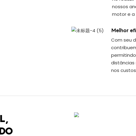
nossos an
motor e a
Melhor ef
Com seu de
contribuem
permitindo
distância
nos custos
L,
ADO