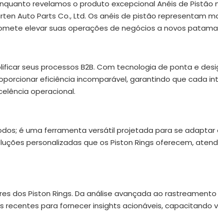
nquanto revelamos o produto excepcional Anéis de Pistão 
en Auto Parts Co., Ltd. Os anéis de pistão representam m
romete elevar suas operações de negócios a novos patama
lificar seus processos B2B. Com tecnologia de ponta e desi
roporcionar eficiência incomparável, garantindo que cada i
elência operacional.
odos; é uma ferramenta versátil projetada para se adaptar
soluções personalizadas que os Piston Rings oferecem, aten
ores dos Piston Rings. Da análise avançada ao rastreament
s recentes para fornecer insights acionáveis, capacitando 