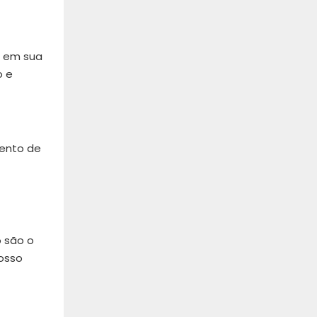
a em sua
o e
mento de
o são o
osso