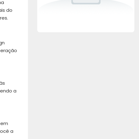
na
ais do
res.
gn
nteração
 às
dendo a
o em
você a