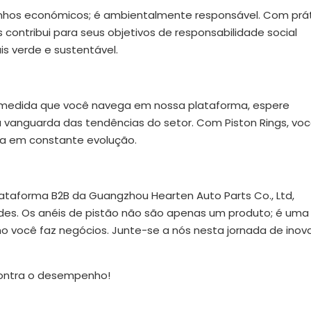
anhos económicos; é ambientalmente responsável. Com prá
s contribui para seus objetivos de responsabilidade social
s verde e sustentável.
 À medida que você navega em nossa plataforma, espere
 vanguarda das tendências do setor. Com Piston Rings, vo
ma em constante evolução.
ataforma B2B da Guangzhou Hearten Auto Parts Co., Ltd,
des. Os anéis de pistão não são apenas um produto; é uma
você faz negócios. Junte-se a nós nesta jornada de inov
contra o desempenho!