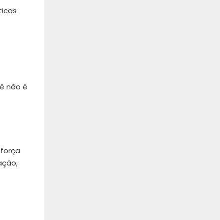
ticas
cê não é
 força
ação,