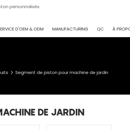
iston personnalisés
SERVICE D'OEM & ODM
MANUFACTURING
QC
À PROP
uits
Segment de piston pour machine de jardin
MACHINE DE JARDIN