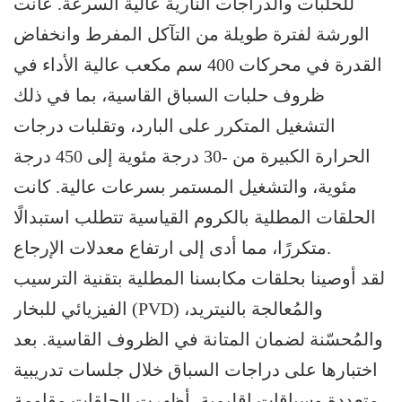
للحلبات والدراجات النارية عالية السرعة. عانت
الورشة لفترة طويلة من التآكل المفرط وانخفاض
القدرة في محركات 400 سم مكعب عالية الأداء في
ظروف حلبات السباق القاسية، بما في ذلك
التشغيل المتكرر على البارد، وتقلبات درجات
الحرارة الكبيرة من -30 درجة مئوية إلى 450 درجة
مئوية، والتشغيل المستمر بسرعات عالية. كانت
الحلقات المطلية بالكروم القياسية تتطلب استبدالًا
متكررًا، مما أدى إلى ارتفاع معدلات الإرجاع.
لقد أوصينا بحلقات مكابسنا المطلية بتقنية الترسيب
الفيزيائي للبخار (PVD) والمُعالجة بالنيتريد،
والمُحسّنة لضمان المتانة في الظروف القاسية. بعد
اختبارها على دراجات السباق خلال جلسات تدريبية
متعددة وسباقات إقليمية، أظهرت الحلقات مقاومة