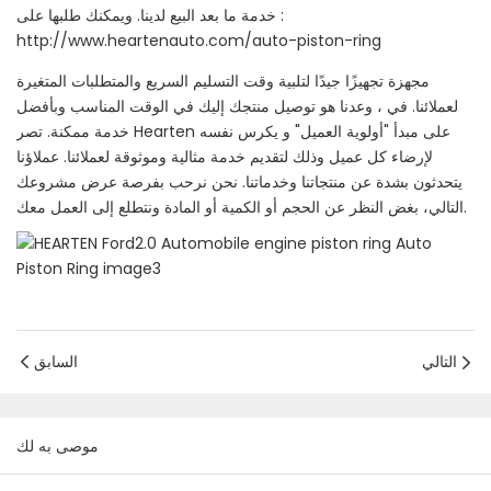
خدمة ما بعد البيع لدينا. ويمكنك طلبها على :
http://www.heartenauto.com/auto-piston-ring
مجهزة تجهيزًا جيدًا لتلبية وقت التسليم السريع والمتطلبات المتغيرة
لعملائنا. في ، وعدنا هو توصيل منتجك إليك في الوقت المناسب وبأفضل
خدمة ممكنة. تصر Hearten على مبدأ "أولوية العميل" و يكرس نفسه
لإرضاء كل عميل وذلك لتقديم خدمة مثالية وموثوقة لعملائنا. عملاؤنا
يتحدثون بشدة عن منتجاتنا وخدماتنا. نحن نرحب بفرصة عرض مشروعك
التالي، بغض النظر عن الحجم أو الكمية أو المادة ونتطلع إلى العمل معك.
التالي
السابق
موصى به لك