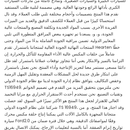
للسيارات الكبيرة والسيارات الصغيرة، ونماذج كاملة من ماركات السيارات
الكبرى بأدائها الرائع وجودتها العالية. وهي مصممة لتلبية طلب المستفيد
نقدم هذا المنتج بتصميمات وأحجام مختلفة تلبي طلب العملاء. وقد نال
استحسانًا كبيرًا من قبل العملاء للكشف الدقيق والعديد من الميزات
الفريدة الأخرى. بسبب المواد الجديدة وتكلفة المصنع والمنتجات عالية
الجودة، و، و، يسعدنا تم تجهيزه ببعض المرافق المتطورة التي تلبي
المعايير الدولية. تضمن مراقبة الجودة الشاملة بدءًا من المواد وحتى
المنتجات النهائية الجودة العالية لمنتجاتنا باستمرار. تقدم Hearten خطًا
شاملاً من حلقات المكبس عالية الأداء المقاومة للتآكل والحرارة. إن
التزامنا بالتميز والابتكار يعني أننا نتجاوز توقعات عملائنا باستمرار. لقد ظل
دائمًا مسعى مستمر معنا لتعزيز الإنتاجية وأداء المنتج. نحن نعمل باستمرار
على ابتكار طرق جديدة لحل المشكلات المعقدة وتقليل المهل الزمنية
وخفض التكاليف. يتوافق نظام إدارة الجودة لدينا مع نظام الجودة الدولي
TS16949. نحن ملتزمون بتحقيق المزيد من التقدم في تصميم الخواتم
وتقنيات التصنيع. نحن نستخدم أحدث الاستقرار الحراري مع مزايا التخميد
العالي للاهتزاز لجعل هذا المنتج هو الأكثر تميزًا في السوق. لقد حصلت
شركتنا على نظام الجودة الدولي TS 16949، وقد اجتاز هذا المنتج، و. من
منتجاتنا المجهزة بالكامل الآلات التي يمكننا إنتاج حلقة مكبس محرك
سيارة Ford2.0 وفقًا لمواصفاتك الدقيقة. وهي خلال فترة ضمان من
تواريخ إبرام الصفقة. أما بالنسبة لتعليمات الإرجاع، يمكنك الاتصال بفريق