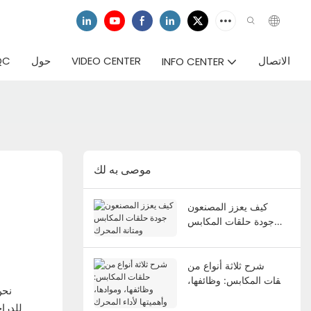
الاتصال
VIDEO CENTER
حول
QC
INFO CENTER
موصى به لك
كيف يعزز المصنعون
جودة حلقات المكابس
ومتانة المحرك
شرح ثلاثة أنواع من
حلقات المكابس: وظائفها،
وموادها، وأهميتها لأداء
للدرا
المحرك