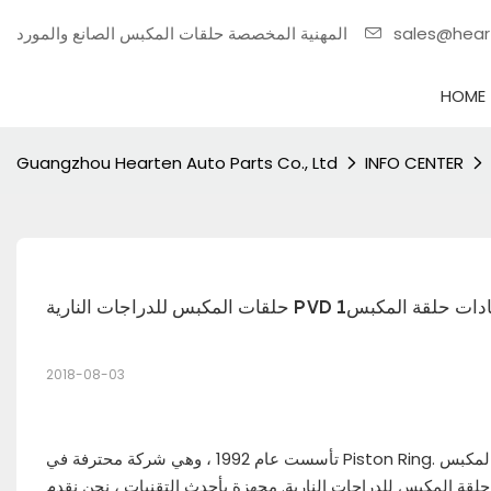
sales@hea
المهنية المخصصة حلقات المكبس الصانع والمورد
HOME
Guangzhou Hearten Auto Parts Co., Ltd
INFO CENTER
بس للدراجات النارية PVD إرشادات حلقة المكبس1
2018-08-03
تأسست عام 1992 ، وهي شركة محترفة في Piston Ring. نحن نستخدم أكثر من 25 عامًا من الخبرة لتوفير مجموعة واسعة من حلقات المكبس
 حلقة المكبس للدراجات النارية. مجهزة بأحدث التقنيات ، نحن نقدم