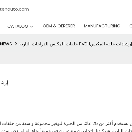
rtenauto.com
OEM & OERERER
MANUFACTURING
CATALOG
حلقات المكبس للدراجات النارية PVD إرشادات حلقة المكبس1
NEWS
حلقات المك
جات النارية. شركاؤنا التجاريون منتشرون في جميع أنحاء العالم. نحن نقدم