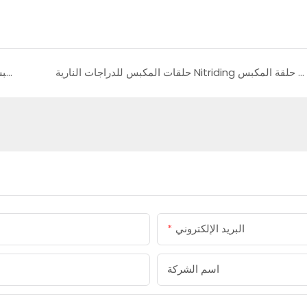
حلقات المكبس للدراجات النارية Nitriding معلومات حلقة المكبس
أجزاء محرك دراجة نارية DT معلومات حلقة المكبس المواد المقاومة للاهتراء
البريد الإلكتروني
اسم الشركة