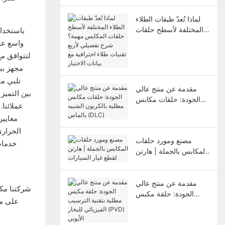
لماذا تُعدّ طبقات الطلاء
المختلفة لأسطح حلقات
المكابس مهمة؟ شرح
واسع عل
تفصيلي لأربع تقنيات طلاء
لتتوافق مع
احترافية مع بيانات الاختبار
تلبي مت
مقدمة عن منتج عالي
الجودة: حلقات مكابس
عملائنا.
مطلية بالكربون الشبيه
معايير
بالماس (DLC)
الحراري
مصنع ومورد حلقات
خدمات 
المكابس بالجملة | هارتن
لقطع غيار السيارات
مقدمة عن منتج عالي
شركتنا مك
الجودة: حلقة مكبس
مطلية بتقنية الترسيب
الفيزيائي للبخار (PVD)