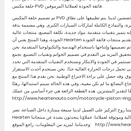
حلقة مكبس PVD فائقة الجودة لعملائنا المرموقين.
تم تصميم حلقة المكبس PVD باستخدام مواد ذات جودة ممتازة وتكنولوجيا متقدمة، تحت إشراف صارم من المتخصصين لدينا. يتم تطبيقها على نطاق
ة، والنماذج الكاملة لماركات السيارات الكبرى. وهي مصممة بدقة
نه يتميز بتقنيات متقدمة. مواد جديدة، تكلفة المصنع، منتجات عالية
الجودة، وهذا المنتج يعني أن Hearten مجهز ببعض المرافق المتطورة التي تلبي المعيار الدولي. اتبع هدفًا طويل المدى لتقديم منتجات فائقة الجودة
 تصميمها وإنتاجها باستخدام الهندسة والتكنولوجيا المتقدمة. نحن
يد من التقدم في تصميم الخواتم وتقنيات التصنيع. تجمع Hearten بين التميز في التصنيع والخدمة التي لا مثيل لها لتلبية متطلبات
نحن نستثمر في الجودة والابتكار ونستخدم التقنيات المتقدمة التي تحدد
لى تحمل درجات الحرارة العالية جدًا. .نحن نستخدم أحدث الاستقرار
لسوق. وقد حصل على براءة الاختراع الوطنية. نحن نقدم هذا المنتج مع
 البضائع ما لم تكن معيبة، وفي هذه الحالة سيتم استبدالها، رهنًا
وفقًا لتقدير المشترين. هذه القطعة الرائعة هي جزء أساسي من عملك.
http://www.heartenauto.com/motorcycle-piston-ring
روح التركيز على العميل لدينا سمعة ممتازة داخل الصناعة. تصر
Hearten على مبدأ "أولوية العميل" وتكرس جهودها لإرضاء كل عميل وذلك لتوفير خدمة مثالية وموثوقة لعملائنا. عملاؤنا يتحدثون بشدة عن منتجاتنا
 راجع الموقع: http://www.heartenauto.com