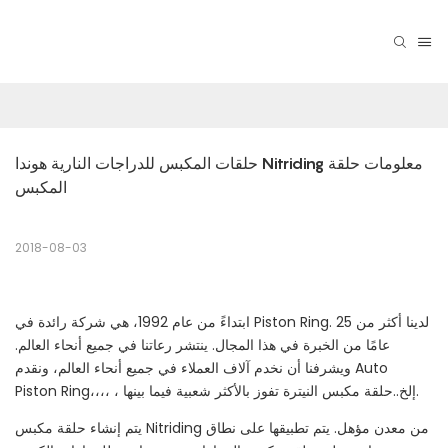
حلقات المكبس للدراجات النارية هوندا Nitriding معلومات حلقة 
المكبس
2018-08-03
ابتداءً من عام 1992، هي شركة رائدة في Piston Ring. لدينا أكثر من 25
عامًا من الخبرة في هذا المجال. ينتشر رعاتنا في جميع أنحاء العالم.
ويشرفنا أن نخدم آلاف العملاء في جميع أنحاء العالم، ونقدم Auto
Piston Ring،،،، ، إلخ..حلقة مكبس النيترة تفوز بالأكثر شعبية فيما بينها.
يتم إنشاء حلقة مكبس Nitriding من معدن مؤهل. يتم تطبيقها على نطاق