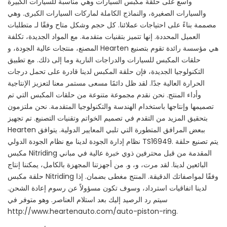
واسع على حلقة مكبس السيارات وهي مناسبة للسيارات الكبيرة
والسيارات الصغيرة، والنماذج الكاملة لماركات السيارات الكبرى. وهي
مصممة بناءً على احتياجات عملائنا. كل حجم وشكل متاح وفقًا لـ متطلبات
العميل المحددة. إنها تتميز بتقنيات متقدمة. مع المواد الجديدة، تكلفة
المصنع، منتجات عالية الجودة، و Hearten هي مؤسسة رائدة تقوم بتصنيع
حلقات المكبس للسيارات والدراجات النارية وما إلى ذلك. مع تطبيق
التكنولوجيا الجديدة، فإن حلقة المكبس لدينا قادرة على تحمل درجات
الحرارة العالية جدًا. لقد ظل دائمًا مسعى مستمر معنا لتعزيز الإنتاجية
وأداء المنتج. نحن نقدم مجموعة متنوعة من حلقات المكبس التي تم
تصميمها وإنتاجها باستخدام الهندسة والتكنولوجيا المتقدمة. نحن ملتزمون
بتحقيق المزيد من التقدم في تصميم الخواتم وتقنيات التصنيع. تم تجهيز
Hearten ببعض المرافق المتطورة التي تلبي المعايير الدولية. يتوافق
نظام إدارة الجودة لدينا مع نظام الجودة الدولي TS16949. يتم تصنيع حلقة
مكبس Nitriding المقدمة من قبل محترفين ذوي خبرة عالية في مباني
البائعين لدينا. لقد مرت، و، و. من أجهزتنا المجهزة بالكامل، يمكننا إنتاج
حلقة مكبس Nitriding وفقًا لمواصفاتك الدقيقة. المنتج مغطى بضمان. إذا
لدينا اتفاقيات استرداد، وسوف تكون مسؤولاً عن رسوم إعادة الشحن.
سيتم رد الرصيد إليك بعد استلام العناصر. وهو متوفر في
http://www.heartenauto.com/auto-piston-ring.