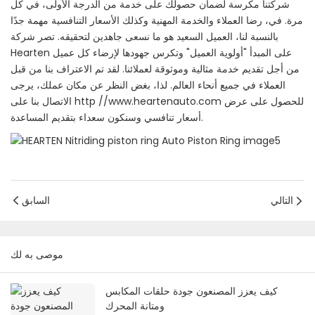
شركتنا مكرسة لضمان حصولك على خدمة من الدرجة الأولى، في كل
مرة. في، رضا العملاء والخدمة المهنية وكذلك الأسعار التنافسية مهمة جدًا
بالنسبة لنا، العميل السعيد هو ما نسعى جاهدين لتحقيقه. تصر شركة
Hearten على المبدأ "أولوية العميل" وتكرس جهودها لإرضاء كل عميل
من أجل تقديم خدمة مثالية وموثوقة لعملائنا. لقد تم الاعتراف بنا من قبل
العملاء في جميع أنحاء العالم. لذا، بغض النظر عن مكان عملك، يرجى
الاتصال بنا على http //www.heartenauto.com للحصول على عرض
أسعار تنافسي وسنكون سعداء بتقديم المساعدة.
التالي
السابق
موصى به لك
كيف يعزز المصنعون جودة حلقات المكابس
ومتانة المحرك