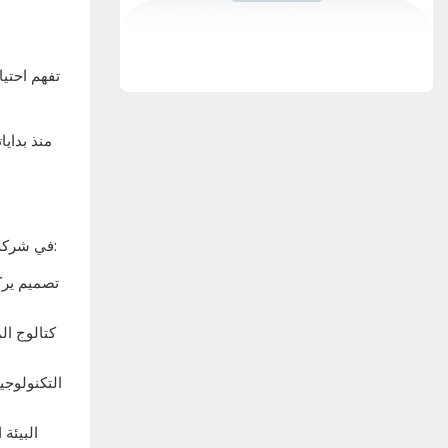
منذ بدايا
في شركة قوانغتشو هارتن لقطع غيار السيارات المحدودة، نعتقد أن نهجنا الفريد هو ما يميزنا عن المنافسة. فيما يلي بعض الأشياء التي تجعلنا متميزين:
تصميم يرك
كتالوج ال
التكنولوجي
البيئة 