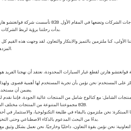
تأسست شركة قوانغتشو هارتن لقطع غيار الس
بدأت رحلتنا برؤية لربط الشركات بطريقة سلسة وفعالة، وإزالة حواجز عمليات الشراء والبيع التقليدية.
تنا الأولى، كنا ملتزمين بالتميز والابتكار والتعاون. لقد وجهت هذه القيم كل
مجتمع B2B المزدهر من الشركات، التي تعمل جميعها معًا لتحقيق أهدافها.
ز على المستخدم: نحن نؤمن بأن تجربة المستخدم لها أهمية قصوى. ولهذا ا
يضمن أن مستخدمينا يمكنهم العثور على ما يحتاجون إليه بالضبط، بسرعة وسهولة.
منتجات الشامل: مع كتالوج شامل من المنتجات عالية الجودة، فإننا نقدم ل
مجموعتنا المتنوعة من المنتجات مختلف الصناعات، مما يجعلنا وجهة مفضلة للشركات التي تبحث عن حلول B2B.
ا المبتكرة: نحن ملتزمون بالبقاء في طليعة التكنولوجيا، والاستثمار في أ
بدءًا من البحث المدعوم بالذكاء الاصطناعي وحتى التخزين المستند إلى السحابة، نحن نبتكر باستمرار للبقاء في الطليعة.
التعاونية: نحن نؤمن بقوة التعاون، داخليًا وخارجيًا. نحن نعمل بشكل وثيق 