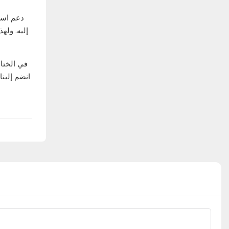
دعم است
إليه. وله
في الختام