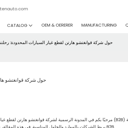
rtenauto.com
OEM & OERERER
MANUFACTURING
CATALOG
حول شركة قوانغتشو هارتن لقطع غيار السيارات المحدودة: رحلتنا 
حول شركة قوانغتشو هارت
مرحبًا بكم في المدونة الرسمية لشركة قوانغتشو هارتن لقطع غيار السي
بربط الشركات بالموارد والحلول المناسبة. في هذه المقالة، سنأخذ رحلة عبر أصول شركتنا وقيمنا وما يجعلنا متميزين في مجال B2B.